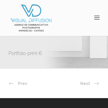
Portfolio-print-6
Prev
Next