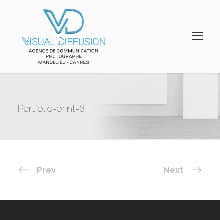
Portfolio-print-8
Prev
Next