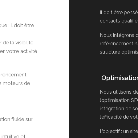
Il doit être pens
contacts qualifié
e : il doit être
Nous intégrons d
e la visibilité
référencement na
r votre activité
structure optimi
férencement
Optimisatio
les moteurs de
Nous utilisons d
(optimisation SE
intégration de sol
l’efficacité de vot
tion fluide sur
L’objectif : un s
intuitive et