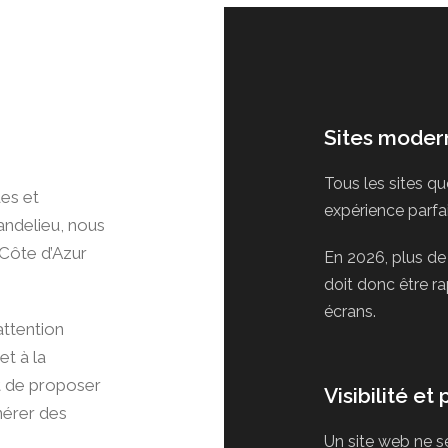
Sites modern
Tous les sites qu
es et
expérience parfai
andelieu, nous
 Côte d’Azur
En 2026, plus de 
doit donc être rap
écrans.
ttention
et à la
st de proposer
Visibilité e
nérer des
Un site web ne s