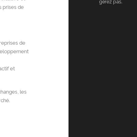
gérez pas.
s prises de
reprises de
éveloppement
ctif et
échanges, les
rché.