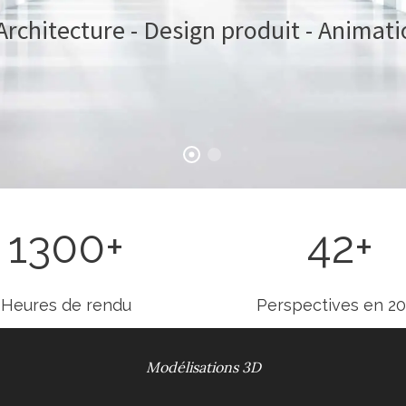
Architecture - Design produit - Animat
1300
+
42
+
LEARN MORE
BUY NOW
Heures de rendu
Perspectives en 2
Modélisations 3D