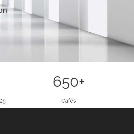
ion
650
+
025
Cafés